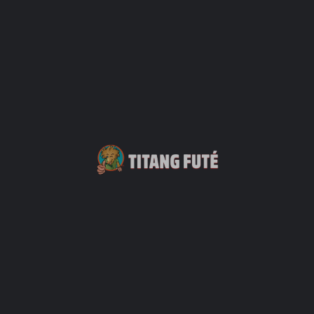
Alamanda Hôtel
+262 2 62 33 10 10
81
Hébergements
+3
Boucan Canot (Le)
+33 2 62 33 44 44
32 Rue du Boucan Canot