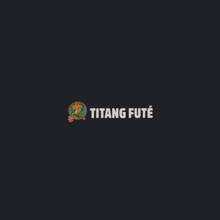
L'Artothèque de l'Île de la Réunion
+262 2 62 41 75 50
26 rue de Paris
Lieux Culturels
+10
Plage de l’Hermitage et son lagon
Plage de l'ermitage