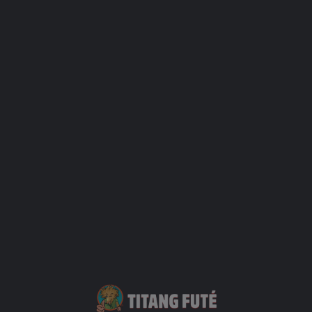
15 % de remise
sur l’hébergement, au titulaire de la carte, son
conjoint et ses enfants mineurs.
Sur réservation et selon disponibilités. Non cumulable.
Offre non valable les jours fériés et veille de fêtes. Minimum 2
nuits le samedi.
1 enfant jusqu’à 12 ans peut loger dans la chambre des parents
gratuitement.
Contact
Votre Nom
Votre mail