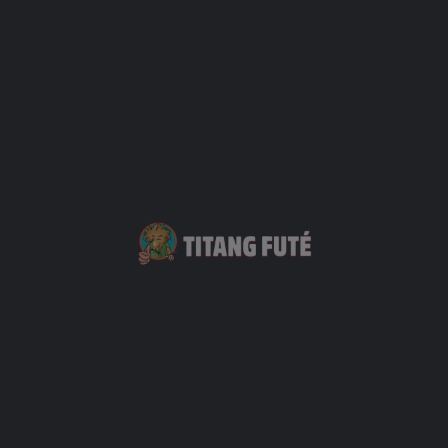
Patrimoine industriel, artisanal, rural, agricole et technique
+16
€
Le Jardin des Parfums et des Épices
g-Salé les Hauts La Réunion
02 62 37 06 36
7 chemin forestier
Fournisseur de dégustation
+6