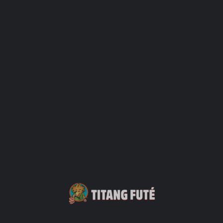
Rue Francois de Mahy, Trois
Obtenir Les Directions
Bassins, La Réunion
Catégories
Activités nature
Activités terrestres
DJ Set
En famille