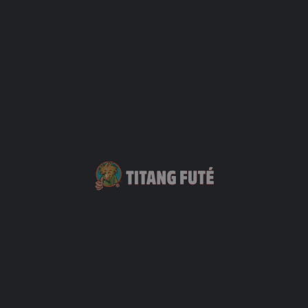
Services et 
Arrêt d
Toilette
Rejoignez
Facebo
Contact Fo
Votre Nom