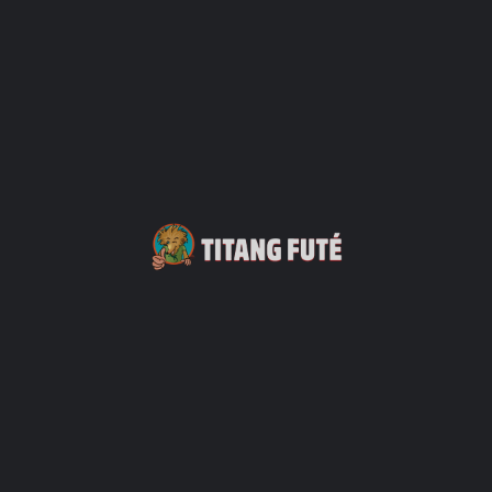
Où acheter les billets en ligne ?
Sur Billetplus.re et MonTicket.re.
Adresse
23 Rue du Kovil, Saint-Paul 97460,
Obtenir Les Directions