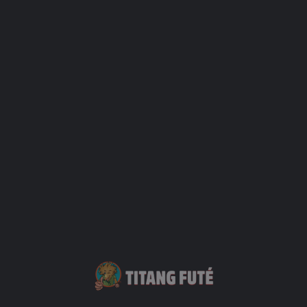
15 % de remise
sur l’hébergement, au titulaire de la carte, son
conjoint et ses enfants mineurs.
Sur réservation et selon disponibilités. Non cumulable.
Offre non valable les jours fériés et veille de fêtes. Minimum 2
nuits.
Contact
Votre Nom
Votre mail
Sujet