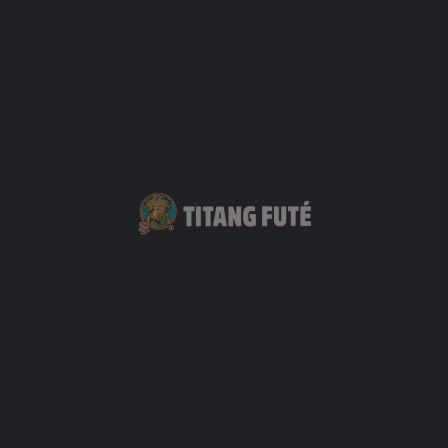
15 % de remise
5 % de remise
s
accompagnant
Offre limitée à
Contact
Votre Nom
Votre mail