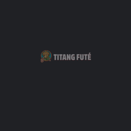
Vous Pourriez Également Être Intéressé Par
Chez Juliette
+33 6 92 34 01 49
Roche Plate - Mafate
Hébergements
+2