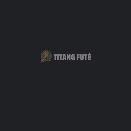
Vous Pourriez Également Être Intéressé Par
Ainsi Parlait Zarathoustra
+33 6 92 70 63 95
13 ruelle Edouard
Restauration
+1