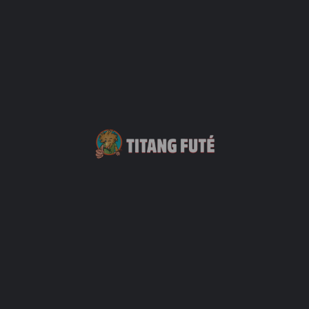
La Plaine-des-Palmistes
Est
Environnement géographique
Milieu Rural
Moyens de paiement
Visa
Mastercard
Espèce
Chèque
Contact
Votre Nom