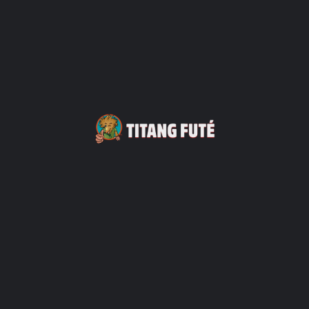
+262 2 62 61 88 88
80 bis
Hébergements
+4
Sarana Hôtel et Spa
+262 6 93 85 10 82
63 chemin du Butor
Hotel
+8