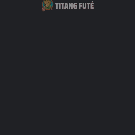
res
harger Plus