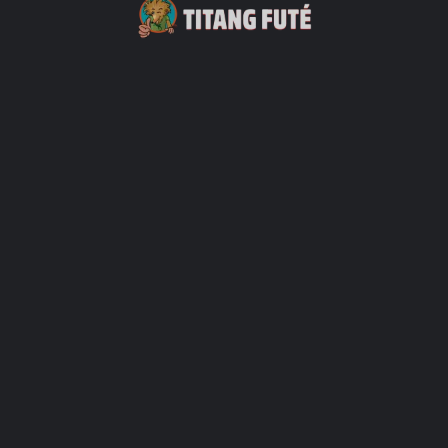
res
harger Plus