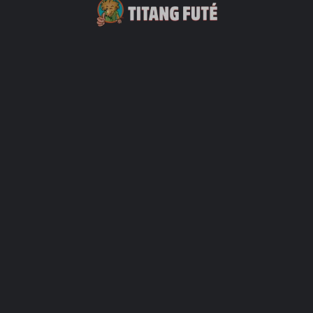
res
harger Plus