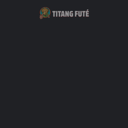
Camping Chez Gigi
+33 6 92 22 74 06
Grand Place les Hauts - Mafate
Hébergements
+2
Ferme Lou-Cachet'
+262 2 62 38 09 81
3